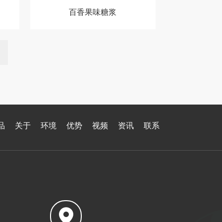
百香果味糖浆
查看详情
品
关于
环境
优势
视频
资讯
联系