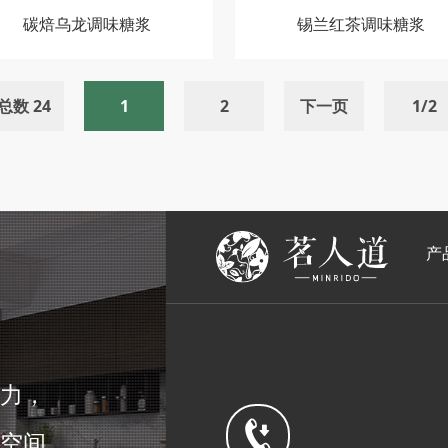
碳焙乌龙调味糖浆
锡兰红茶调味糖浆
查看详情
查看详情
总数 24
1
2
下一页
1/2
产
力，
空间