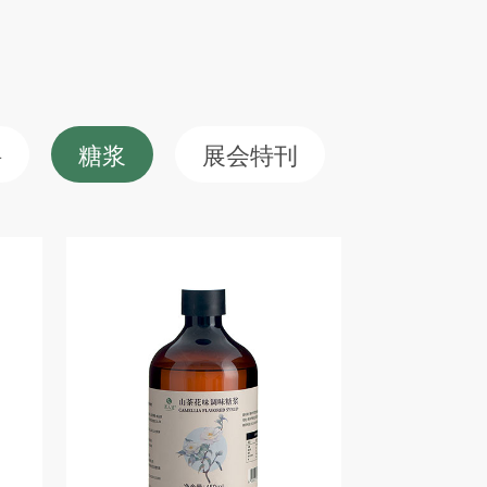
。
料
糖浆
展会特刊