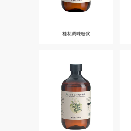
桂花调味糖浆
查看详情